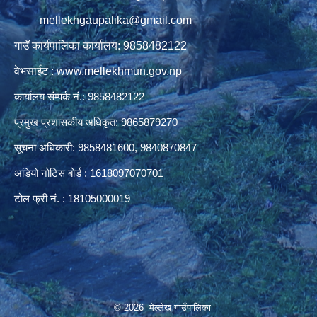
mellekhgaupalika@gmail.com
गाउँ कार्यपालिका कार्यालय: 9858482122
वेभसाईट : www.mellekhmun.gov.np
कार्यालय संम्पर्क नं.: 9858482122
प्रमुख प्रशासकीय अधिकृत: 9865879270
सूचना अधिकारी: 9858481600, 9840870847
अडियो नोटिस बोर्ड : 1618097070701
टोल फ्री नं. : 18105000019
© 2026 मेल्लेख गाउँपालिका