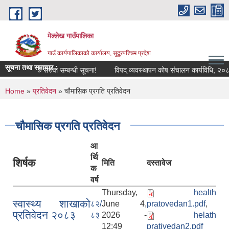
Skip to main content
मेल्लेख गाउँपालिका
गाउँ कार्यपालिकाको कार्यालय, सुदूरपश्चिम प्रदेश
सूचना तथा समाचार :
शिक्षक सरुवा सम्बन्धी सूचना!
विपद् व्यवस्थापन कोष संचालन कार्यविधि, २०८३
You are here
Home
»
प्रतिवेदन
» चौमासिक प्रगति प्रतिवेदन
चौमासिक प्रगति प्रतिवेदन
आ
र्थि
शिर्षक
मिति
दस्तावेज
क
वर्ष
Thursday,
health
स्वास्थ्य शाखाको
८२/
June 4,
pratovedan1.pdf
,
प्रतिवेदन २०८३
८३
2026 -
helath
12:49
prativedan2.pdf