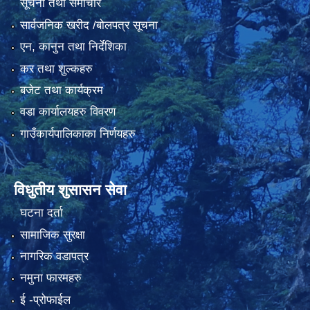
सूचना तथा समाचार
सार्वजनिक खरीद /बोलपत्र सूचना
एन, कानुन तथा निर्देशिका
कर तथा शुल्कहरु
बजेट तथा कार्यक्रम
वडा कार्यालयहरु विवरण
गाउँकार्यपालिकाका निर्णयहरु
विधुतीय शुसासन सेवा
घटना दर्ता
सामाजिक सुरक्षा
नागरिक वडापत्र
नमुना फारमहरु
ई -प्रोफाईल