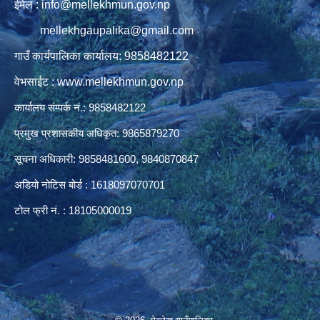
ईमेल : info@mellekhmun.gov.np
mellekhgaupalika@gmail.com
गाउँ कार्यपालिका कार्यालय: 9858482122
वेभसाईट : www.mellekhmun.gov.np
कार्यालय संम्पर्क नं.: 9858482122
प्रमुख प्रशासकीय अधिकृत: 9865879270
सूचना अधिकारी: 9858481600, 9840870847
अडियो नोटिस बोर्ड : 1618097070701
टोल फ्री नं. : 18105000019