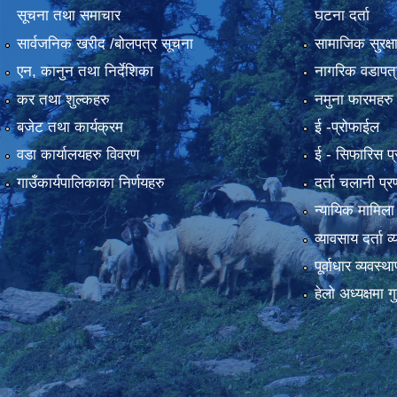
सूचना तथा समाचार
घटना दर्ता
सार्वजनिक खरीद /बोलपत्र सूचना
सामाजिक सुरक्ष
एन, कानुन तथा निर्देशिका
नागरिक वडापत्
कर तथा शुल्कहरु
नमुना फारमहरु
बजेट तथा कार्यक्रम
ई -प्रोफाईल
वडा कार्यालयहरु विवरण
ई‍ - सिफारिस प
गाउँकार्यपालिकाका निर्णयहरु
दर्ता चलानी प्र
न्यायिक मामिला
व्यावसाय दर्ता 
पूर्वाधार व्यवस्
हेलो अध्यक्षमा गु