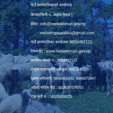
गाउँ कार्यपालिकाको कार्यालय
बिन्धेवासिनी-५, अछाम,नेपाल |
ईमेल : info@mellekhmun.gov.np
mellekhgaupalika@gmail.com
गाउँ कार्यपालिका कार्यालय: 9858482122
ु
वेभसाईट : www.mellekhmun.gov.np
कार्यालय संम्पर्क नं.: 9858482122
प्रमुख प्रशासकीय अधिकृत: 9865879270
सूचना अधिकारी: 9858481600, 9840870847
अडियो नोटिस बोर्ड : 1618097070701
टोल फ्री नं. : 18105000019