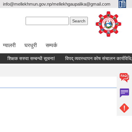
info@mellekhmun.gov.np/mellekhgaupalika@gmail.com
Search form
Search
ग्यालरी
घरधुरी
सम्पर्क
िक्षक सरुवा सम्बन्धी सूचना!
विपद् व्यवस्थापन कोष संचालन कार्यविधि, २०