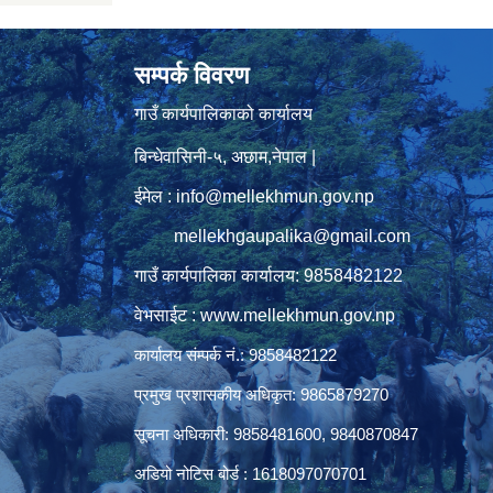
सम्पर्क विवरण
गाउँ कार्यपालिकाको कार्यालय
बिन्धेवासिनी-५, अछाम,नेपाल |
ईमेल : info@mellekhmun.gov.np
mellekhgaupalika@gmail.com
गाउँ कार्यपालिका कार्यालय: 9858482122
ु
वेभसाईट : www.mellekhmun.gov.np
कार्यालय संम्पर्क नं.: 9858482122
प्रमुख प्रशासकीय अधिकृत: 9865879270
सूचना अधिकारी: 9858481600, 9840870847
अडियो नोटिस बोर्ड : 1618097070701