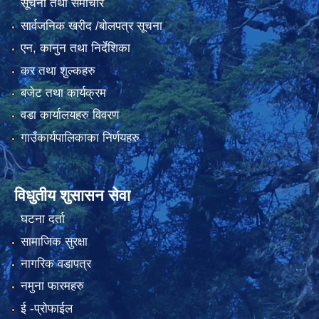
सूचना तथा समाचार
सार्वजनिक खरीद /बोलपत्र सूचना
एन, कानुन तथा निर्देशिका
कर तथा शुल्कहरु
बजेट तथा कार्यक्रम
वडा कार्यालयहरु विवरण
गाउँकार्यपालिकाका निर्णयहरु
विधुतीय शुसासन सेवा
घटना दर्ता
सामाजिक सुरक्षा
नागरिक वडापत्र
नमुना फारमहरु
ई -प्रोफाईल