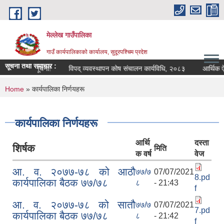
Skip to main content
मेल्लेख गाउँपालिका
गाउँ कार्यपालिकाको कार्यालय, सुदूरपश्चिम प्रदेश
सूचना तथा समाचार :
सम्बन्धी सूचना!
विपद् व्यवस्थापन कोष संचालन कार्यविधि, २०८३
आर्थिक ऐन, २
You are here
Home
» कार्यपालिका निर्णयहरू
कार्यपालिका निर्णयहरू
आर्थि
दस्ता
शिर्षक
मिति
क वर्ष
वेज
आ. व. २०७७-७८ को आठौ
७७/७
07/07/2021
8.pd
कार्यपालिका बैठक ७७/७८
८
- 21:43
f
आ. व. २०७७-७८ को सातौ
७७/७
07/07/2021
7.pd
कार्यपालिका बैठक ७७/७८
८
- 21:42
f