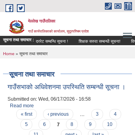
Skip to main content
मेल्लेख गाउँपालिका
गाउँ कार्यपालिकाको कार्यालय, सुदूरपश्चिम प्रदेश
सूचना तथा समाचार :
दररेट सम्बन्धि सूचना !
शिक्षक सरुवा सम्बन्धी सूचना!
विपद् व
You are here
Home
» सूचना तथा समाचार
सूचना तथा समाचार
गाउँसभाको अधिवेशनमा उपस्थिति सम्बन्धी सूचना ।
Submitted on:
Wed, 06/17/2026 - 16:58
Read more
about गाउँसभाको अधिवेशनमा उपस्थिति सम्बन्धी सूचना ।
Pages
« first
‹ previous
…
3
4
5
6
7
8
9
10
11
…
next ›
last »