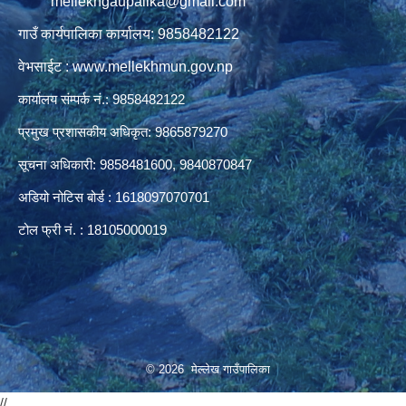
mellekhgaupalika@gmail.com
गाउँ कार्यपालिका कार्यालय: 9858482122
वेभसाईट : www.mellekhmun.gov.np
कार्यालय संम्पर्क नं.: 9858482122
प्रमुख प्रशासकीय अधिकृत: 9865879270
सूचना अधिकारी: 9858481600, 9840870847
अडियो नोटिस बोर्ड : 1618097070701
टोल फ्री नं. : 18105000019
© 2026 मेल्लेख गाउँपालिका
//