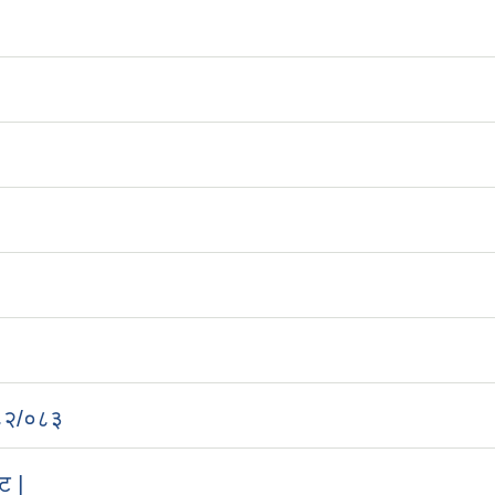
२०८२/०८३
ट |