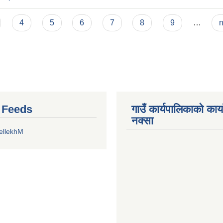
4
5
6
7
8
9
…
n
r Feeds
गाउँ कार्यपालिकाको कार
नक्सा
ellekhM