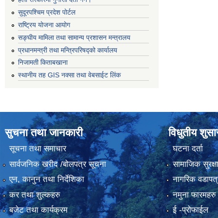
सुदूरपश्चिम प्रदेश पोर्टल
राष्ट्रिय योजना आयोग
सङ्‍घीय मामिला तथा सामान्य प्रशासन मन्त्रालय
प्रधानमन्त्री तथा मन्त्रिपरिषद्को कार्यालय
निजामती किताबखाना
स्थानीय तह GIS नक्सा तथा वेबसाईट लिंक
सुचना तथा जानकारी
विधुतीय शुस
सूचना तथा समाचार
घटना दर्ता
सार्वजनिक खरीद /बोलपत्र सूचना
सामाजिक सुरक्ष
एन, कानुन तथा निर्देशिका
नागरिक वडापत्
कर तथा शुल्कहरु
नमुना फारमहरु
बजेट तथा कार्यक्रम
ई -प्रोफाईल