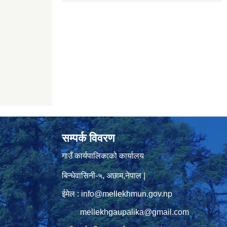
सम्पर्क विवरण
गाउँ कार्यपालिकाको कार्यालय
बिन्धेवासिनी-५, अछाम,नेपाल |
ईमेल : info@mellekhmun.gov.np
mellekhgaupalika@gmail.com